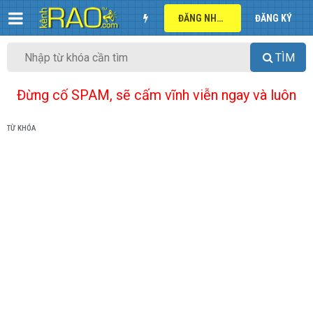
ĐĂNG NHẬP
ĐĂNG KÝ
TÌM
Đừng cố SPAM, sẽ cấm vĩnh viễn ngay và luôn
TỪ KHÓA