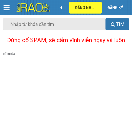
ĐĂNG NHẬP
ĐĂNG KÝ
TÌM
Đừng cố SPAM, sẽ cấm vĩnh viễn ngay và luôn
TỪ KHÓA