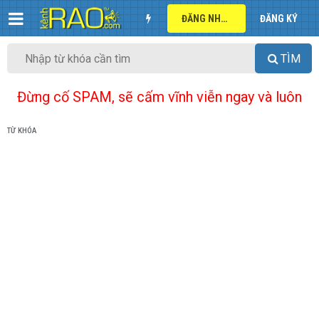
ĐĂNG NHẬP
ĐĂNG KÝ
TÌM
Đừng cố SPAM, sẽ cấm vĩnh viễn ngay và luôn
TỪ KHÓA