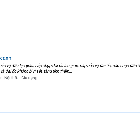
 cạnh
ảo vệ đầu lục giác, nắp chụp đai ốc lục giác, nắp bảo vệ đai ốc, nắp chụp đầu ố
à đai ốc không bị rỉ sét, tăng tính thẩm...
àn:
Nội thất - Gia dụng