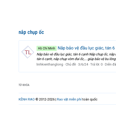
nắp chụp ốc
Nắp bảo vệ đầu lục giác, tán 6
Hồ Chí Minh
Nắp bảo vệ đầu lục giác, tán 6 cạnh Nắp chụp ốc, nắp b
tán 6 cạnh, nắp chụp vòm đai ốc,... giúp bảo vệ bu lông v
linhkienthanglong
Chủ đề
3/6/24
Trả lời: 0
Diễn đ
TỪ KHÓA
KÊNH RAO
© 2012-2026 |
Rao vặt miễn phí
toàn quốc