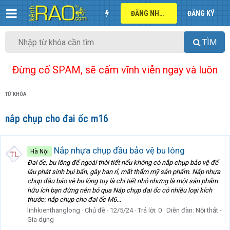
ĐĂNG NHẬP
ĐĂNG KÝ
TÌM
Đừng cố SPAM, sẽ cấm vĩnh viễn ngay và luôn
TỪ KHÓA
nắp chụp cho đai ốc m16
Nắp nhựa chụp đầu bảo vệ bu lông
Hà Nội
Đai ốc, bu lông để ngoài thời tiết nếu không có nắp chụp bảo vệ để
lâu phát sinh bụi bẩn, gây han rỉ, mất thẩm mỹ sản phẩm. Nắp nhựa
chụp đầu bảo vệ bu lông tuy là chi tiết nhỏ nhưng là một sản phẩm
hữu ích bạn đừng nên bỏ qua Nắp chụp đai ốc có nhiều loại kích
thước: nắp chụp cho đai ốc M6...
linhkienthanglong
Chủ đề
12/5/24
Trả lời: 0
Diễn đàn:
Nội thất -
Gia dụng