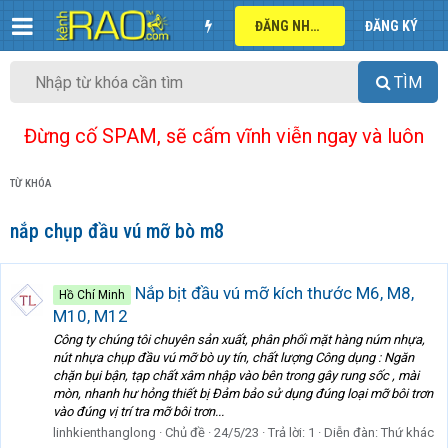
ĐĂNG NHẬP
ĐĂNG KÝ
TÌM
Đừng cố SPAM, sẽ cấm vĩnh viễn ngay và luôn
TỪ KHÓA
nắp chụp đầu vú mỡ bò m8
Nắp bịt đầu vú mỡ kích thước M6, M8,
Hồ Chí Minh
M10, M12
Công ty chúng tôi chuyên sản xuất, phân phối mặt hàng núm nhựa,
nút nhựa chụp đầu vú mỡ bò uy tín, chất lượng Công dụng : Ngăn
chặn bụi bận, tạp chất xâm nhập vào bên trong gây rung sốc , mài
mòn, nhanh hư hỏng thiết bị Đảm bảo sử dụng đúng loại mỡ bôi trơn
vào đúng vị trí tra mỡ bôi trơn...
linhkienthanglong
Chủ đề
24/5/23
Trả lời: 1
Diễn đàn:
Thứ khác