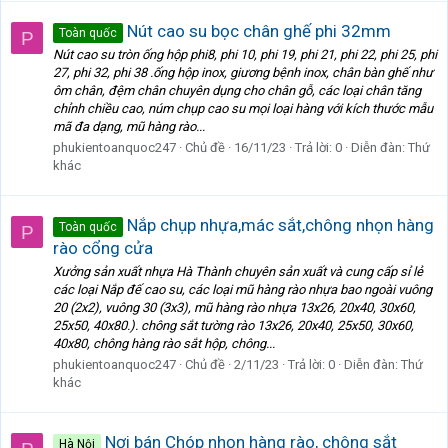
Nút cao su bọc chân ghế phi 32mm
Toàn quốc
P
Nút cao su tròn ống hộp phi8, phi 10, phi 19, phi 21, phi 22, phi 25, phi
27, phi 32, phi 38 .ống hộp inox, giương bệnh inox, chân bàn ghế như
ôm chân, đệm chân chuyên dụng cho chân gỗ, các loại chân tăng
chỉnh chiều cao, núm chụp cao su mọi loại hàng với kích thước mẫu
mã đa dạng, mũ hàng rào...
phukientoanquoc247
Chủ đề
16/11/23
Trả lời: 0
Diễn đàn:
Thứ
khác
Nắp chụp nhựa,mác sắt,chông nhọn hàng
Toàn quốc
P
rào cổng cửa
Xưởng sản xuất nhựa Hà Thành chuyên sản xuất và cung cấp sỉ lẻ
các loại Nắp đế cao su, các loại mũ hàng rào nhựa bao ngoài vuông
20 (2x2), vuông 30 (3x3), mũ hàng rào nhựa 13x26, 20x40, 30x60,
25x50, 40x80.). chông sắt tường rào 13x26, 20x40, 25x50, 30x60,
40x80, chông hàng rào sắt hộp, chông...
phukientoanquoc247
Chủ đề
2/11/23
Trả lời: 0
Diễn đàn:
Thứ
khác
Nơi bán Chóp nhọn hàng rào, chông sắt
Hà Nội