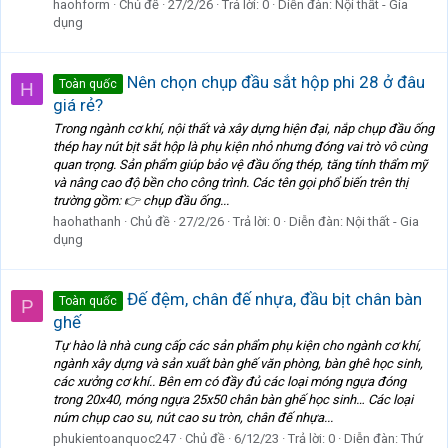
haohform
Chủ đề
27/2/26
Trả lời: 0
Diễn đàn:
Nội thất - Gia
dụng
Nên chọn chụp đầu sắt hộp phi 28 ở đâu
Toàn quốc
H
giá rẻ?
Trong ngành cơ khí, nội thất và xây dựng hiện đại, nắp chụp đầu ống
thép hay nút bịt sắt hộp là phụ kiện nhỏ nhưng đóng vai trò vô cùng
quan trọng. Sản phẩm giúp bảo vệ đầu ống thép, tăng tính thẩm mỹ
và nâng cao độ bền cho công trình. Các tên gọi phổ biến trên thị
trường gồm: 👉 chụp đầu ống...
haohathanh
Chủ đề
27/2/26
Trả lời: 0
Diễn đàn:
Nội thất - Gia
dụng
Đế đệm, chân đế nhựa, đầu bịt chân bàn
Toàn quốc
P
ghế
Tự hào là nhà cung cấp các sản phẩm phụ kiện cho ngành cơ khí,
ngành xây dựng và sản xuất bàn ghế văn phòng, bàn ghê học sinh,
các xưởng cơ khí.. Bên em có đầy đủ các loại móng ngựa đóng
trong 20x40, móng ngựa 25x50 chân bàn ghế học sinh… Các loại
núm chụp cao su, nút cao su tròn, chân đế nhựa...
phukientoanquoc247
Chủ đề
6/12/23
Trả lời: 0
Diễn đàn:
Thứ