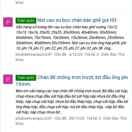
khác
Nút cao su bọc chân bàn ghế giá tốt
Toàn quốc
P
Sẵn hàng số lượng lớn cao su bọc chân ban ghế vuông 12x12,
15x15, 16x16, 20x20, 25x25, 30x30mm, 40x40mm, 50x50mm,
60x60mm, 75x75mm, 10x20mm, 13x26mm, 20x40mm, 25x50mm,
30x60mm, 40x80mm,50x100mm. Nút cao su tròn ống hộp phi8, phi
10, phi 19, phi 21, phi 22, phi 25, phi 27, phi 32, phi 38 .ống...
phukientoanquoc247
Chủ đề
5/12/23
Trả lời: 0
Diễn đàn:
Thứ
khác
Chân đế chống trơn trượt, bịt đầu ống phi
Toàn quốc
P
16mm
Bên em sẵn hàng các loại chân đế chống trơn trượt, Bịt đầu sắt hộp,
chụp nhựa,chụp đầu sắt hộp,đầu bịt sắt hộp,nắp nhựa bịt đầu ống
thép, nắp chụp sắt hộp, nhựa bịt đầu thép hộp, chụp sắt hộp, đầu bịt
ống thép hộp, đầu chụp sắt hộp, nút bịt đầu thép hộp, -nắp bịt đầu
sắt hộp, nắp chụp nhựa bịt...
phukientoanquoc247
Chủ đề
28/11/23
Trả lời: 0
Diễn đàn:
Thứ
khác