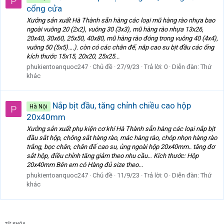
P
cổng cửa
Xưởng sản xuất Hà Thành sẵn hàng các loại mũ hàng rào nhựa bao
ngoài vuông 20 (2x2), vuông 30 (3x3), mũ hàng rào nhựa 13x26,
20x40, 30x60, 25x50, 40x80, mũ hàng rào đóng trong vuông 40 (4x4),
vuông 50 (5x5)….). còn có các chân đế, nắp cao su bịt đầu các ống
kích thước 15x15, 20x20, 25x25...
phukientoanquoc247
Chủ đề
27/9/23
Trả lời: 0
Diễn đàn:
Thứ
khác
Nắp bịt đầu, tăng chỉnh chiều cao hộp
Hà Nội
P
20x40mm
Xưởng sản xuất phụ kiện cơ khí Hà Thành sẵn hàng các loại nắp bịt
đầu sắt hộp, chông sắt hàng rào, mác hàng rào, chóp nhọn hàng rào
trắng, bọc chân, chân đế cao su, ủng ngoài hộp 20x40mm.. tăng đơ
sắt hộp, điều chỉnh tăng giảm theo nhu cầu… Kích thước: Hộp
20x40mm Bên em có Hàng đủ size theo...
phukientoanquoc247
Chủ đề
11/9/23
Trả lời: 0
Diễn đàn:
Thứ
khác