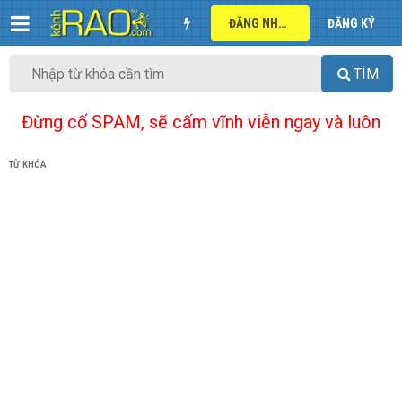
ĐĂNG NHẬP
ĐĂNG KÝ
TÌM
Đừng cố SPAM, sẽ cấm vĩnh viễn ngay và luôn
TỪ KHÓA