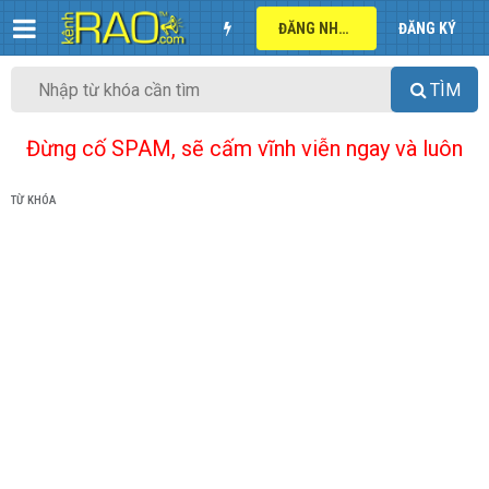
ĐĂNG NHẬP
ĐĂNG KÝ
TÌM
Đừng cố SPAM, sẽ cấm vĩnh viễn ngay và luôn
TỪ KHÓA