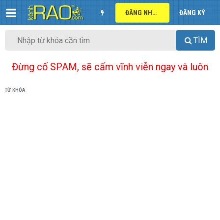
ĐĂNG NHẬP
ĐĂNG KÝ
TÌM
Đừng cố SPAM, sẽ cấm vĩnh viễn ngay và luôn
TỪ KHÓA