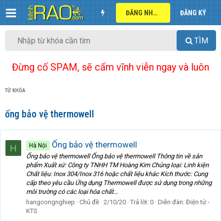
ĐĂNG NHẬP
ĐĂNG KÝ
TÌM
Đừng cố SPAM, sẽ cấm vĩnh viễn ngay và luôn
TỪ KHÓA
ống bảo vệ thermowell
Ống bảo vệ thermowell
Hà Nội
H
Ống bảo vệ thermowell Ống bảo vệ thermowell Thông tin về sản
phẩm Xuất xứ: Công ty TNHH TM Hoàng Kim Chủng loại: Linh kiện
Chất liệu: Inox 304/Inox 316 hoặc chất liệu khác Kích thước: Cung
cấp theo yêu cầu Ứng dụng Thermowell được sử dụng trong những
môi trường có các loại hóa chất...
hangcongnghiep
Chủ đề
2/10/20
Trả lời: 0
Diễn đàn:
Điện tử -
KTS