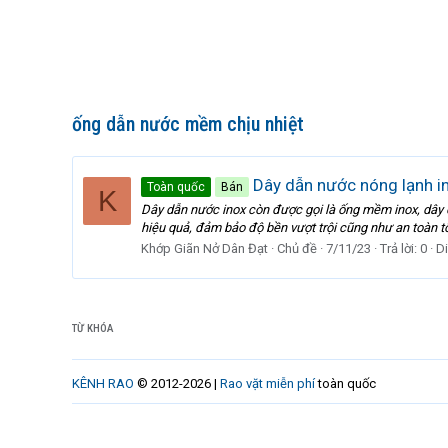
ống dẫn nước mềm chịu nhiệt
Dây dẫn nước nóng lạnh in
Toàn quốc
Bán
K
Dây dẫn nước inox còn được gọi là ống mềm inox, dây 
hiệu quả, đảm bảo độ bền vượt trội cũng như an toàn tố
Khớp Giãn Nở Dân Đạt
Chủ đề
7/11/23
Trả lời: 0
D
TỪ KHÓA
KÊNH RAO
© 2012-2026 |
Rao vặt miễn phí
toàn quốc