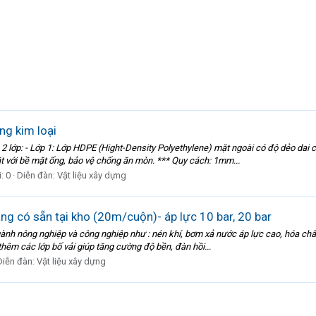
g kim loại
lớp: - Lớp 1: Lớp HDPE (Hight-Density Polyethylene) mặt ngoài có độ dẻo dai 
ặt với bề mặt ống, bảo vệ chống ăn mòn. *** Quy cách: 1mm...
i: 0
Diễn đàn:
Vật liệu xây dựng
ng có sẵn tại kho (20m/cuộn)- áp lực 10 bar, 20 bar
ành nông nghiệp và công nghiệp như : nén khí, bơm xả nước áp lực cao, hóa chấ
thêm các lớp bố vải giúp tăng cường độ bền, đàn hồi...
Diễn đàn:
Vật liệu xây dựng