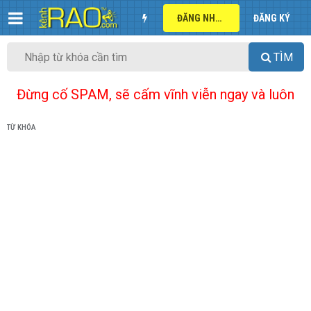
ĐĂNG NHẬP
ĐĂNG KÝ
TÌM
Đừng cố SPAM, sẽ cấm vĩnh viễn ngay và luôn
TỪ KHÓA