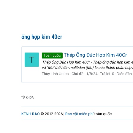
ống hợp kim 40cr
Thép Ống Đúc Hợp Kim 40Cr
Toàn quốc
T
Thép Ống Đúc Hợp Kim 40Cr - Thép ống đúc hợp kim 40C
và "Mo" thể hiện molibden (Mo) là các thành phần hợp k
Thùy Linh Unico
Chủ đề
1/8/24
Trả lời: 0
Diễn đàn
TỪ KHÓA
KÊNH RAO
© 2012-2026 |
Rao vặt miễn phí
toàn quốc