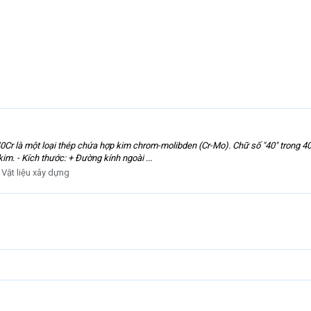
r là một loại thép chứa hợp kim chrom-molibden (Cr-Mo). Chữ số "40" trong 40Cr
im. - Kích thước: + Đường kính ngoài ...
:
Vật liệu xây dựng