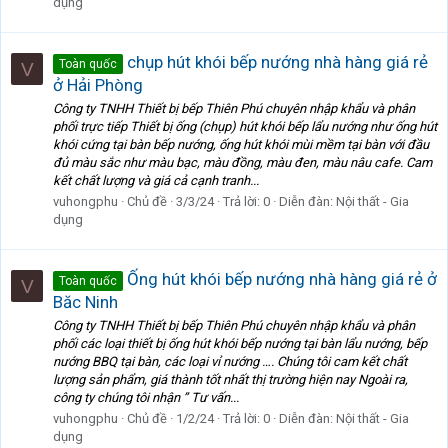
dụng
chụp hút khói bếp nướng nhà hàng giá rẻ
Toàn quốc
V
ở Hải Phòng
Công ty TNHH Thiết bị bếp Thiên Phú chuyên nhập khẩu và phân
phối trực tiếp Thiết bị ống (chụp) hút khói bếp lẩu nướng như ống hút
khói cứng tại bàn bếp nướng, ống hút khói mùi mềm tại bàn với đầu
đủ màu sắc như màu bạc, màu đồng, màu đen, màu nâu cafe. Cam
kết chất lượng và giá cả cạnh tranh...
vuhongphu
Chủ đề
3/3/24
Trả lời: 0
Diễn đàn:
Nội thất - Gia
dụng
Ống hút khói bếp nướng nhà hàng giá rẻ ở
Toàn quốc
V
Băc Ninh
Công ty TNHH Thiết bị bếp Thiên Phú chuyên nhập khẩu và phân
phối các loại thiết bị ống hút khói bếp nướng tại bàn lẩu nướng, bếp
nướng BBQ tại bàn, các loại vỉ nướng …. Chúng tôi cam kết chất
lượng sản phẩm, giá thành tốt nhất thị trường hiện nay Ngoài ra,
công ty chúng tôi nhận ” Tư vấn...
vuhongphu
Chủ đề
1/2/24
Trả lời: 0
Diễn đàn:
Nội thất - Gia
dụng