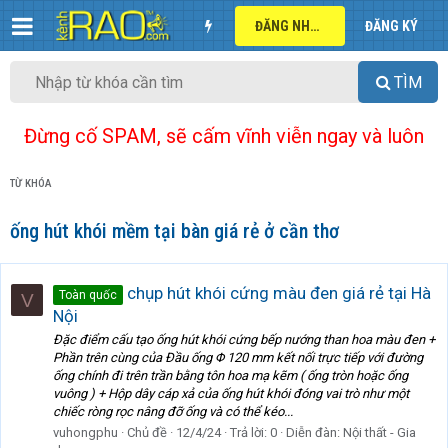
ĐĂNG NHẬP
ĐĂNG KÝ
TÌM
Đừng cố SPAM, sẽ cấm vĩnh viễn ngay và luôn
TỪ KHÓA
ống hút khói mềm tại bàn giá rẻ ở cần thơ
chụp hút khói cứng màu đen giá rẻ tại Hà
Toàn quốc
V
Nội
Đặc điểm cấu tạo ống hút khói cứng bếp nướng than hoa màu đen +
Phần trên cùng của Đầu ống Φ 120 mm kết nối trực tiếp với đường
ống chính đi trên trần bằng tôn hoa mạ kẽm ( ống tròn hoặc ống
vuông ) + Hộp dây cáp xả của ống hút khói đóng vai trò như một
chiếc ròng rọc nâng đỡ ống và có thể kéo...
vuhongphu
Chủ đề
12/4/24
Trả lời: 0
Diễn đàn:
Nội thất - Gia