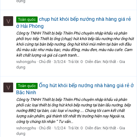
dụng
chụp hút khói bếp nướng nhà hàng giá rẻ
Toàn quốc
V
ở Hải Phòng
Công ty TNHH Thiết bị bếp Thiên Phú chuyên nhập khẩu và phân
phối trực tiếp Thiết bị ống (chụp) hút khói bếp lẩu nướng như ống hút
khói cứng tại bàn bếp nướng, ống hút khói mùi mềm tại bàn với đầu
đủ màu sắc như màu bạc, màu đồng, màu đen, màu nâu cafe. Cam
kết chất lượng và giá cả cạnh tranh...
vuhongphu
Chủ đề
3/3/24
Trả lời: 0
Diễn đàn:
Nội thất - Gia
dụng
Ống hút khói bếp nướng nhà hàng giá rẻ ở
Toàn quốc
V
Băc Ninh
Công ty TNHH Thiết bị bếp Thiên Phú chuyên nhập khẩu và phân
phối các loại thiết bị ống hút khói bếp nướng tại bàn lẩu nướng, bếp
nướng BBQ tại bàn, các loại vỉ nướng …. Chúng tôi cam kết chất
lượng sản phẩm, giá thành tốt nhất thị trường hiện nay Ngoài ra,
công ty chúng tôi nhận ” Tư vấn...
vuhongphu
Chủ đề
1/2/24
Trả lời: 0
Diễn đàn:
Nội thất - Gia
dụng