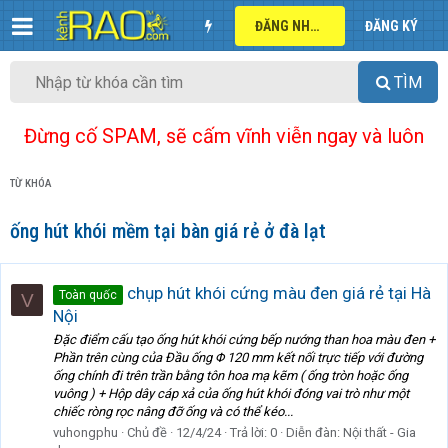
ĐĂNG NHẬP
ĐĂNG KÝ
TÌM
Đừng cố SPAM, sẽ cấm vĩnh viễn ngay và luôn
TỪ KHÓA
ống hút khói mềm tại bàn giá rẻ ở đà lạt
chụp hút khói cứng màu đen giá rẻ tại Hà
Toàn quốc
V
Nội
Đặc điểm cấu tạo ống hút khói cứng bếp nướng than hoa màu đen +
Phần trên cùng của Đầu ống Φ 120 mm kết nối trực tiếp với đường
ống chính đi trên trần bằng tôn hoa mạ kẽm ( ống tròn hoặc ống
vuông ) + Hộp dây cáp xả của ống hút khói đóng vai trò như một
chiếc ròng rọc nâng đỡ ống và có thể kéo...
vuhongphu
Chủ đề
12/4/24
Trả lời: 0
Diễn đàn:
Nội thất - Gia