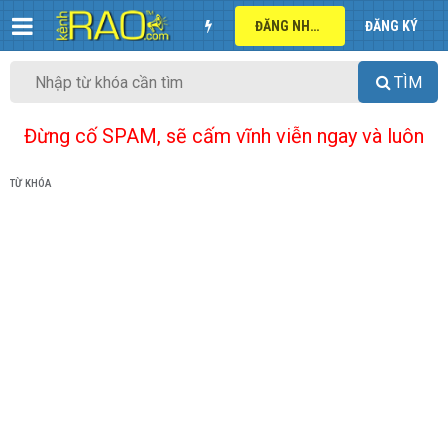
ĐĂNG NHẬP
ĐĂNG KÝ
TÌM
Đừng cố SPAM, sẽ cấm vĩnh viễn ngay và luôn
TỪ KHÓA