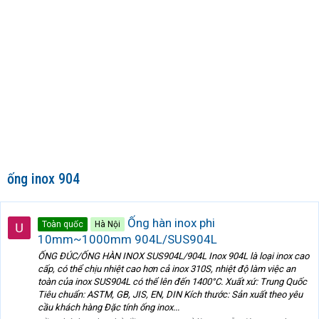
ống inox 904
Ống hàn inox phi
Toàn quốc
Hà Nội
10mm~1000mm 904L/SUS904L
ỐNG ĐÚC/ỐNG HÀN INOX SUS904L/904L Inox 904L là loại inox cao
cấp, có thể chịu nhiệt cao hơn cả inox 310S, nhiệt độ làm việc an
toàn của inox SUS904L có thể lên đến 1400°C. Xuất xứ: Trung Quốc
Tiêu chuẩn: ASTM, GB, JIS, EN, DIN Kích thước: Sản xuất theo yêu
cầu khách hàng Đặc tính ống inox...