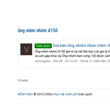
ống mềm nhôm d150
Giá bán ống nhôm nhún mềm ở
Toàn quốc
V
Ống mềm nhôm D150 giá rẻ tại Hà Nội hay còn gọi là ốn
và uốn gập khúc lại Ống nhôm bán cứng 150 được sản 
vuhongphu
Chủ đề
23/12/22
Trả lời: 0
Diễn đàn:
N
TỪ KHÓA
KÊNH RAO
© 2012-2026 |
Rao vặt miễn phí
toàn quốc