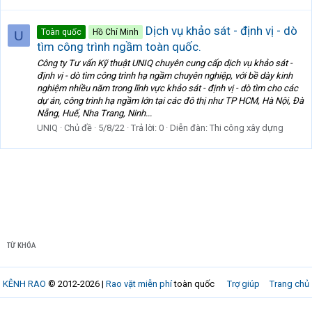
Dịch vụ khảo sát - định vị - dò
Toàn quốc
Hồ Chí Minh
U
tìm công trình ngầm toàn quốc.
Công ty Tư vấn Kỹ thuật UNIQ chuyên cung cấp dịch vụ khảo sát -
định vị - dò tìm công trình hạ ngầm chuyên nghiệp, với bề dày kinh
nghiệm nhiều năm trong lĩnh vực khảo sát - định vị - dò tìm cho các
dự án, công trình hạ ngầm lớn tại các đô thị như TP HCM, Hà Nội, Đà
Nẵng, Huế, Nha Trang, Ninh...
UNIQ
Chủ đề
5/8/22
Trả lời: 0
Diễn đàn:
Thi công xây dựng
TỪ KHÓA
KÊNH RAO
© 2012-2026 |
Rao vặt miễn phí
toàn quốc
Trợ giúp
Trang chủ