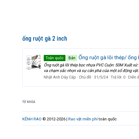
ống ruột gà 2 inch
Ống ruột gà lõi thép/ ống
Toàn quốc
Bán
Ống ruột gà lõi thép bọc nhựa PVC Cuộn: 50M Xuất xứ: C
va chạm sắc nhọn và sự cắn phá của một số động vật.
Nhật Anh Dây Cáp
Chủ đề
31/5/24
Trả lời: 0
Diễn 
TỪ KHÓA
KÊNH RAO
© 2012-2026 |
Rao vặt miễn phí
toàn quốc