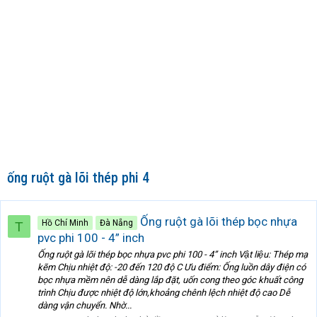
ống ruột gà lõi thép phi 4
Ống ruột gà lõi thép bọc nhựa
Hồ Chí Minh
Đà Nẵng
T
pvc phi 100 - 4” inch
Ống ruột gà lõi thép bọc nhựa pvc phi 100 - 4” inch Vật liệu: Thép mạ
kẽm Chịu nhiệt độ: -20 đến 120 độ C Ưu điểm: Ống luồn dây điện có
bọc nhựa mềm nên dễ dàng lắp đặt, uốn cong theo góc khuất công
trình Chịu được nhiệt độ lớn,khoảng chênh lệch nhiệt độ cao Dễ
dàng vận chuyển. Nhờ...