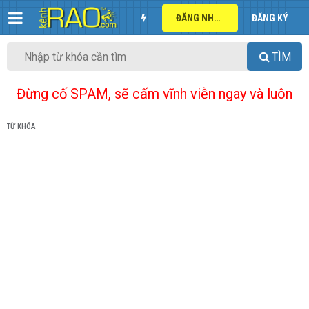
ĐĂNG NHẬP
ĐĂNG KÝ
TÌM
Đừng cố SPAM, sẽ cấm vĩnh viễn ngay và luôn
TỪ KHÓA