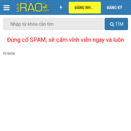
ĐĂNG NHẬP
ĐĂNG KÝ
TÌM
Đừng cố SPAM, sẽ cấm vĩnh viễn ngay và luôn
TỪ KHÓA