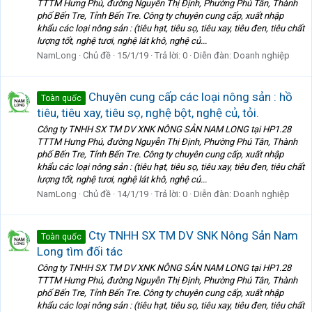
TTTM Hưng Phú, đường Nguyễn Thị Định, Phường Phú Tân, Thành
phố Bến Tre, Tỉnh Bến Tre. Công ty chuyên cung cấp, xuất nhập
khẩu các loại nông sản : (tiêu hạt, tiêu sọ, tiêu xay, tiêu đen, tiêu chất
lượng tốt, nghệ tươi, nghệ lát khô, nghệ củ...
NamLong
Chủ đề
15/1/19
Trả lời: 0
Diễn đàn:
Doanh nghiệp
Chuyên cung cấp các loại nông sản : hồ
Toàn quốc
tiêu, tiêu xay, tiêu sọ, nghệ bột, nghệ củ, tỏi.
Công ty TNHH SX TM DV XNK NÔNG SẢN NAM LONG tại HP1.28
TTTM Hưng Phú, đường Nguyễn Thị Định, Phường Phú Tân, Thành
phố Bến Tre, Tỉnh Bến Tre. Công ty chuyên cung cấp, xuất nhập
khẩu các loại nông sản : (tiêu hạt, tiêu sọ, tiêu xay, tiêu đen, tiêu chất
lượng tốt, nghệ tươi, nghệ lát khô, nghệ củ...
NamLong
Chủ đề
14/1/19
Trả lời: 0
Diễn đàn:
Doanh nghiệp
Cty TNHH SX TM DV SNK Nông Sản Nam
Toàn quốc
Long tìm đối tác
Công ty TNHH SX TM DV XNK NÔNG SẢN NAM LONG tại HP1.28
TTTM Hưng Phú, đường Nguyễn Thị Định, Phường Phú Tân, Thành
phố Bến Tre, Tỉnh Bến Tre. Công ty chuyên cung cấp, xuất nhập
khẩu các loại nông sản : (tiêu hạt, tiêu sọ, tiêu xay, tiêu đen, tiêu chất