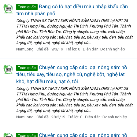
Đang có lô hạt điều màu nhập khẩu cần
Toàn quốc
tìm nhà phân phối.
Công ty TNHH SX TM DV XNK NÔNG SẢN NAM LONG tại HP1.28
TTTM Hưng Phú, đường Nguyễn Thị Định, Phường Phú Tân, Thành
phố Bến Tre, Tỉnh Bến Tre. Công ty chuyên cung cấp, xuất nhập
khẩu các loại nông sản : tiêu hạt, tiêu sọ, tiêu xay, tiêu đen, tiêu chất
lượng tốt, nghệ tươi, nghệ lát khô, nghệ củ...
NamLong
Chủ đề
9/3/19
Trả lời: 0
Diễn đàn:
Doanh nghiệp
Chuyên cung cấp các loại nông sản: hồ
Toàn quốc
tiêu, tiêu xay, tiêu sọ, nghệ củ, nghệ bột, nghệ lát
khô, hạt điều màu, hạt é, tỏi.
Công ty TNHH SX TM DV XNK NÔNG SẢN NAM LONG tại HP1.28
TTTM Hưng Phú, đường Nguyễn Thị Định, Phường Phú Tân, Thành
phố Bến Tre, Tỉnh Bến Tre. Công ty chuyên cung cấp, xuất nhập
khẩu các loại nông sản : tiêu hạt, tiêu sọ, tiêu xay, tiêu đen, tiêu chất
lượng tốt, nghệ tươi, nghệ lát khô, nghệ củ...
NamLong
Chủ đề
28/2/19
Trả lời: 0
Diễn đàn:
Doanh nghiệp
Chuyên cung cấp các loại nông sản: hồ
Toàn quốc