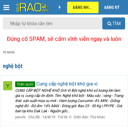
ĐĂNG NHẬP
ĐĂNG KÝ
TÌM
Đừng cố SPAM, sẽ cấm vĩnh viễn ngay và luôn
TỪ KHÓA
nghệ bột
Cung cấp nghệ bột khô gia vị
Toàn quốc
Y
CUNG CẤP BỘT NGHỆ KHÔ GIA VỊ Bột nghệ khô số lượng lớn làm
gia vị, cung cấp ổn định. Tên: Nghệ khô bột - Màu sắc : vàng - Trạng
thái: sản xuất mùa vụ mới - Hàm lượng Curcumin :4% MIN - Giống:
nghệ đỏ - Độ ẩm: 14% MAX - Đóng gói: Bao 25 - 50 Kg | PP/PE - Giá
bán tại kho Dak Lak - Nguồn gốc...
yenchi
Chủ đề
14/8/19
Trả lời: 0
Diễn đàn:
Thứ khác