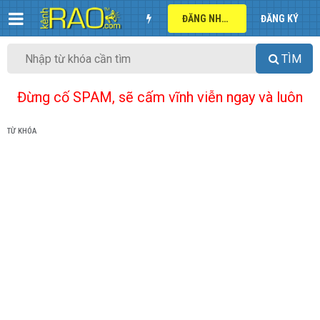
ĐĂNG NHẬP
ĐĂNG KÝ
TÌM
Đừng cố SPAM, sẽ cấm vĩnh viễn ngay và luôn
TỪ KHÓA