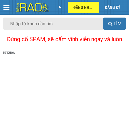
ĐĂNG NHẬP
ĐĂNG KÝ
TÌM
Đừng cố SPAM, sẽ cấm vĩnh viễn ngay và luôn
TỪ KHÓA