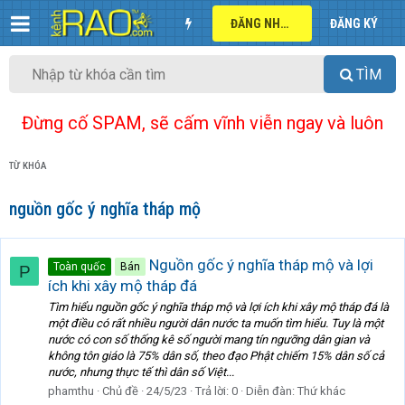
ĐĂNG NHẬP
ĐĂNG KÝ
TÌM
Đừng cố SPAM, sẽ cấm vĩnh viễn ngay và luôn
TỪ KHÓA
nguồn gốc ý nghĩa tháp mộ
Nguồn gốc ý nghĩa tháp mộ và lợi
Toàn quốc
Bán
P
ích khi xây mộ tháp đá
Tìm hiểu nguồn gốc ý nghĩa tháp mộ và lợi ích khi xây mộ tháp đá là
một điều có rất nhiều người dân nước ta muốn tìm hiểu. Tuy là một
nước có con số thống kê số người mang tín ngưỡng dân gian và
không tôn giáo là 75% dân số, theo đạo Phật chiếm 15% dân số cả
nước, nhưng thực tế thì dân số Việt...
phamthu
Chủ đề
24/5/23
Trả lời: 0
Diễn đàn:
Thứ khác