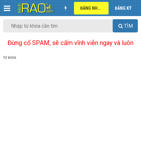
ĐĂNG NHẬP
ĐĂNG KÝ
TÌM
Đừng cố SPAM, sẽ cấm vĩnh viễn ngay và luôn
TỪ KHÓA