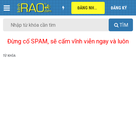
ĐĂNG NHẬP
ĐĂNG KÝ
TÌM
Đừng cố SPAM, sẽ cấm vĩnh viễn ngay và luôn
TỪ KHÓA