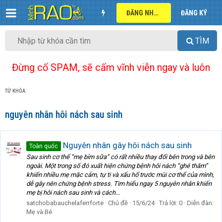
ĐĂNG NHẬP
ĐĂNG KÝ
TÌM
Đừng cố SPAM, sẽ cấm vĩnh viễn ngay và luôn
TỪ KHÓA
nguyên nhân hôi nách sau sinh
Nguyên nhân gây hôi nách sau sinh
Toàn quốc
Sau sinh cơ thể “mẹ bỉm sữa” có rất nhiều thay đổi bên trong và bên
ngoài. Một trong số đó xuất hiện chứng bệnh hôi nách “ghé thăm”
khiến nhiều mẹ mặc cảm, tự ti và xấu hổ trước mùi cơ thể của mình,
dễ gây nên chứng bệnh stress. Tìm hiểu ngay 5 nguyên nhân khiến
mẹ bị hôi nách sau sinh và cách...
satchobabauchelaferrforte
Chủ đề
15/6/24
Trả lời: 0
Diễn đàn:
Mẹ và Bé