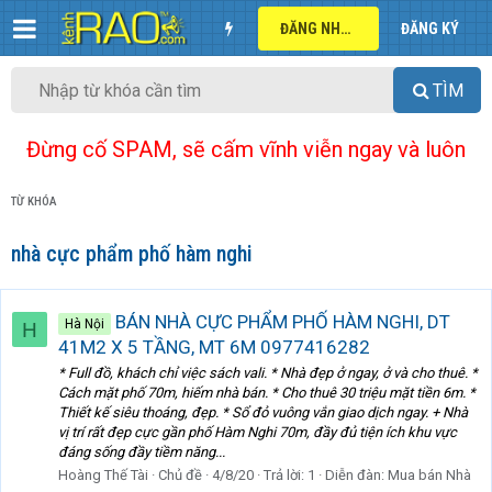
ĐĂNG NHẬP
ĐĂNG KÝ
TÌM
Đừng cố SPAM, sẽ cấm vĩnh viễn ngay và luôn
TỪ KHÓA
nhà cực phẩm phố hàm nghi
BÁN NHÀ CỰC PHẨM PHỐ HÀM NGHI, DT
Hà Nội
H
41M2 X 5 TẦNG, MT 6M 0977416282
* Full đồ, khách chỉ việc sách vali. * Nhà đẹp ở ngay, ở và cho thuê. *
Cách mặt phố 70m, hiếm nhà bán. * Cho thuê 30 triệu mặt tiền 6m. *
Thiết kế siêu thoáng, đẹp. * Sổ đỏ vuông vắn giao dịch ngay. + Nhà
vị trí rất đẹp cực gần phố Hàm Nghi 70m, đầy đủ tiện ích khu vực
đáng sống đầy tiềm năng...
Hoàng Thế Tài
Chủ đề
4/8/20
Trả lời: 1
Diễn đàn:
Mua bán Nhà