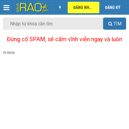
ĐĂNG NHẬP
ĐĂNG KÝ
TÌM
Đừng cố SPAM, sẽ cấm vĩnh viễn ngay và luôn
TỪ KHÓA