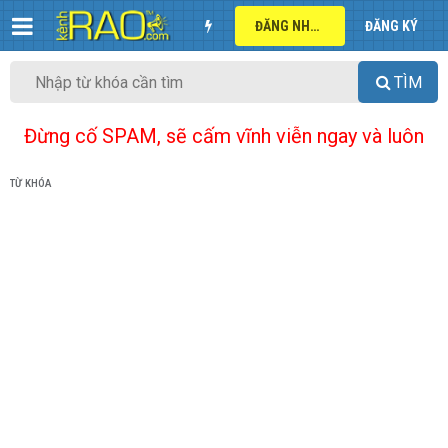
ĐĂNG NHẬP
ĐĂNG KÝ
TÌM
Đừng cố SPAM, sẽ cấm vĩnh viễn ngay và luôn
TỪ KHÓA