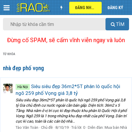
ĐĂNG NHẬP
ĐĂNG KÝ
TÌM
Đừng cố SPAM, sẽ cấm vĩnh viễn ngay và luôn
TỪ KHÓA
nhà đẹp phố vọng
Siêu siêu đẹp 36m2*5T phân lô quốc hội
Hà Nội
ngõ 259 phố Vọng giá 3,8 tỷ
Siêu siêu đẹp 36m2*5T phân lô quốc hội ngõ 259 phố Vọng giá 3,8
tỷ Gia chủ định cư nước ngoài cần bán gấp. Diện tích: 36m2 x 5
Tầng. Nhà nằm ở vị trí cực kì đẹp thuộc khu phân lô Quốc Hội ở phố
Vọng. Ngõ 259 là 1 trong những khu đẹp nhất của phố Vọng. Dân trí
cực kì cao, toàn là các cán bộ nhà...
Tào Văn Toàn
Chủ đề
8/10/19
Trả lời: 0
Diễn đàn:
Mua bán Nhà