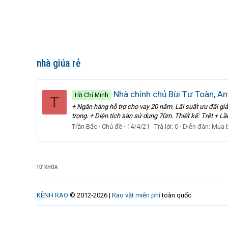
nhà giúa rẻ
Nhà chính chủ Bùi Tư Toàn, An 
Hồ Chí Minh
T
+ Ngân hàng hỗ trợ cho vay 20 năm. Lãi suất ưu đãi gi
trọng. + Diện tích sàn sử dụng 70m. Thiết kế: Trệt + Lầ
Trần Bắc
Chủ đề
14/4/21
Trả lời: 0
Diễn đàn:
Mua 
TỪ KHÓA
KÊNH RAO
© 2012-2026 |
Rao vặt miễn phí
toàn quốc