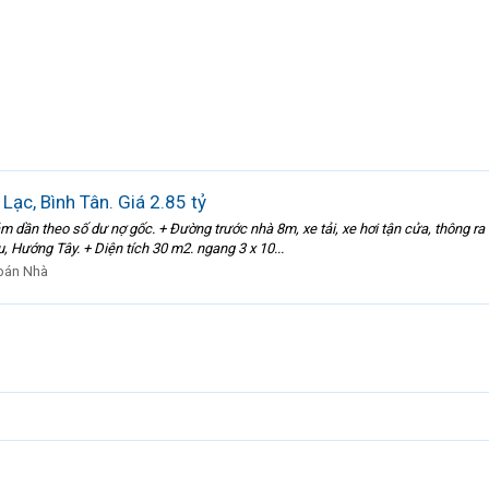
Lạc, Bình Tân. Giá 2.85 tỷ
ảm dần theo số dư nợ gốc. + Đường trước nhà 8m, xe tải, xe hơi tận cửa, thông 
u, Hướng Tây. + Diện tích 30 m2. ngang 3 x 10...
bán Nhà