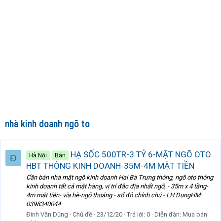
nhà kinh doanh ngõ to
HẠ SỐC 500TR-3 TỶ 6-MẶT NGÕ OTO
Hà Nội
Bán
Đ
HBT THÔNG KINH DOANH-35M-4M MẶT TIỀN
Cần bán nhà mặt ngõ kinh doanh Hai Bà Trưng thông, ngõ oto thông
kinh doanh tất cả mặt hàng, vị trí đắc địa nhất ngõ, - 35m x 4 tầng-
4m mặt tiền- vỉa hè-ngõ thoáng - sổ đỏ chính chủ - LH DungHM:
0398340044
Đinh Văn Dũng
Chủ đề
23/12/20
Trả lời: 0
Diễn đàn:
Mua bán