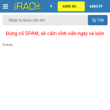
ĐĂNG NHẬP
ĐĂNG KÝ
TÌM
Đừng cố SPAM, sẽ cấm vĩnh viễn ngay và luôn
TỪ KHÓA