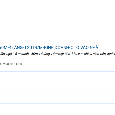
50M-4TẦNG-120TR/M-KINH DOANH-OTO VÀO NHÀ
 dân, ngõ 2 ô tô tránh - 50m x 4 tầng x 4m mặt tiền- khu vực nhiều sinh viên, k
n:
Mua bán Nhà