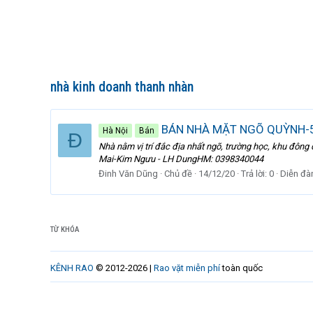
nhà kinh doanh thanh nhàn
BÁN NHÀ MẶT NGÕ QUỲNH-
Hà Nội
Bán
Đ
Nhà nằm vị trí đắc địa nhất ngõ, trường học, khu đông
Mai-Kim Ngưu - LH DungHM: 0398340044
Đinh Văn Dũng
Chủ đề
14/12/20
Trả lời: 0
Diễn đà
TỪ KHÓA
KÊNH RAO
© 2012-2026 |
Rao vặt miễn phí
toàn quốc