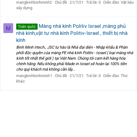
mangkinhbinhminh2
Chủ đề
21/7/21
Trả lời: 0
Diễn đàn:
Vật liệu
xây dựng
Màng nhà kính Politiv Israel ,màng phủ
Toàn quốc
M
nhà kính,vật tư nhà kính Politiv-Israel , thiết bị nhà
kính
Binh Minh Irtech., JSC tự hào là Nhà đại diện - Nhập khẩu & Phân
phối độc quyền của màng PE nhà kính Politiv - Israel ( loại màng nhà
kính tốt nhất thế giới ) tại Việt Nam. Chúng tôi cam kết hàng hóa
chính hãng. Nếu không phải Made in Israel sẽ hoàn lại 100% tiền
cho quý khách mà không cần lấy...
mangkinhbinhminh1
Chủ đề
21/7/21
Trả lời: 0
Diễn đàn:
Thứ
khác