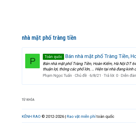
nhà mặt phố tràng tiền
Bán nhà mặt phố Tràng Tiền, H
Toàn quốc
P
Bán nhà mặt phố Tràng Tiền, Hoàn Kiếm, Hà Nội DT 640m
thuận lợi, thông các phố lớn, … Hiện tại nhà đang kinh d
Phạm Ngọc Tuấn
Chủ đề
6/8/21
Trả lời: 0
Diễn đà
TỪ KHÓA
KÊNH RAO
© 2012-2026 |
Rao vặt miễn phí
toàn quốc