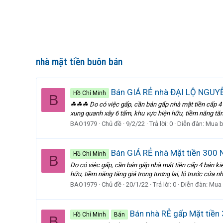
nhà mặt tiền buôn bán
Bán GIÁ RẺ nhà ĐẠI LỘ NGUYỄ
Hồ Chí Minh
B
☘☘☘ Do có việc gấp, cần bán gấp nhà mặt tiền cấp 4 bá
xung quanh xây 6 tấm, khu vực hiện hữu, tiềm năng tăng 
BAO1979
Chủ đề
9/2/22
Trả lời: 0
Diễn đàn:
Mua b
Bán GIÁ RẺ nhà Mặt tiền 300 N
Hồ Chí Minh
B
Do có việc gấp, cần bán gấp nhà mặt tiền cấp 4 bán ki
hữu, tiềm năng tăng giá trong tương lai, lộ trước cửa nh
BAO1979
Chủ đề
20/1/22
Trả lời: 0
Diễn đàn:
Mua 
Bán nhà RẺ gấp Mặt tiền 
Hồ Chí Minh
Bán
B