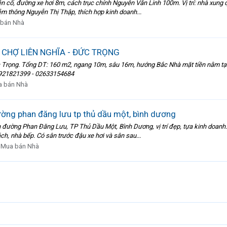
ên cố, đường xe hơi 8m, cách trục chính Nguyễn Văn Linh 100m. Vị trí: nhà xung 
Hẻm thông Nguyễn Thị Thập, thích hợp kinh doanh...
bán Nhà
CHỢ LIÊN NGHĨA - ĐỨC TRỌNG
 Trọng. Tổng DT: 160 m2, ngang 10m, sâu 16m, hướng Bắc Nhà mặt tiền nằm tại vị 
: 0921821399 - 02633154684
 bán Nhà
ường phan đăng lưu tp thủ dầu một, bình dương
h đường Phan Đăng Lưu, TP Thủ Dầu Một, Bình Dương, vị trí đẹp, tựa kinh doanh.
h, nhà bếp. Có sân trước đậu xe hơi và sân sau...
:
Mua bán Nhà