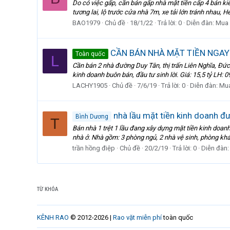
Do có việc gấp, cần bán gấp nhà mặt tiền cấp 4 bán ki
tương lai, lộ trước cửa nhà 7m, xe tải lớn tránh nhau, 
BAO1979
Chủ đề
18/1/22
Trả lời: 0
Diễn đàn:
Mua 
CẦN BÁN NHÀ MẶT TIỀN NGAY 
Toàn quốc
L
Cần bán 2 nhà đường Duy Tân, thị trấn Liên Nghĩa, Đức
kinh doanh buôn bán, đầu tư sinh lời. Giá: 15,5 tỷ LH
LACHY1905
Chủ đề
7/6/19
Trả lời: 0
Diễn đàn:
Mua
nhà lầu mặt tiền kinh doanh đ
Bình Dương
T
Bán nhà 1 trệt 1 lầu đang xây dựng mặt tiền kinh doan
nhà ở. Nhà gồm: 3 phòng ngủ, 2 nhà vệ sinh, phòng khác
trần hồng điệp
Chủ đề
20/2/19
Trả lời: 0
Diễn đàn
TỪ KHÓA
KÊNH RAO
© 2012-2026 |
Rao vặt miễn phí
toàn quốc