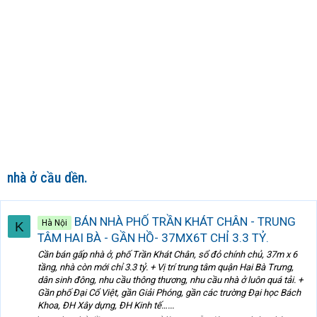
nhà ở cầu dền.
BÁN NHÀ PHỐ TRẦN KHÁT CHÂN - TRUNG
Hà Nội
K
TÂM HAI BÀ - GẦN HỒ- 37MX6T CHỈ 3.3 TỶ.
Cần bán gấp nhà ở, phố Trần Khát Chân, sổ đỏ chính chủ, 37m x 6
tầng, nhà còn mới chỉ 3.3 tỷ. + Vị trí trung tâm quận Hai Bà Trưng,
dân sinh đông, nhu cầu thông thương, nhu cầu nhà ở luôn quá tải. +
Gần phố Đại Cổ Việt, gần Giải Phóng, gần các trường Đại học Bách
Khoa, ĐH Xây dựng, ĐH Kinh tế…...