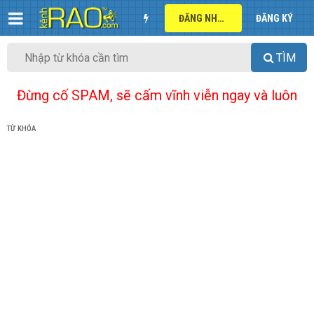
ĐĂNG NHẬP
ĐĂNG KÝ
TÌM
Đừng cố SPAM, sẽ cấm vĩnh viễn ngay và luôn
TỪ KHÓA