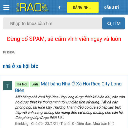
ĐĂNG NHẬP
ĐĂNG KÝ
TÌM
Đừng cố SPAM, sẽ cấm vĩnh viễn ngay và luôn
TỪ KHÓA
nhà ở xã hội bic
Mặt bằng Nhà Ở Xã Hội Rice City Long
Hà Nội
Bán
T
Biên
Mặt bằng nhà ở xã hội Rice City Long được thiết kế hiện đại, các căn
hộ được thiết kế thông minh tối ưu diện tích sử dụng. Tất cả các
phòng ngủ tại Rice City Thượng Thanh đều có cửa sổ tiếp xúc trực
tiếp với ánh sáng, không khí mang đến sự thông thoáng cho căn hộ.
Các phòng bếp được thiết kế...
thinkbig
Chủ đề
23/2/21
Trả lời: 0
Diễn đàn:
Mua bán Nhà