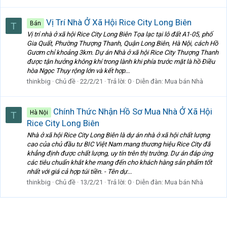
Vị Trí Nhà Ở Xã Hội Rice City Long Biên
Bán
T
Vị trí nhà ở xã hội Rice City Long Biên Tọa lạc tại lô đất A1-05, phố
Gia Quất, Phường Thượng Thanh, Quận Long Biên, Hà Nội, cách Hồ
Gươm chỉ khoảng 3km. Dự án Nhà ở xã hội Rice City Thượng Thanh
được tận hưởng không khí trong lành khi phía trước mặt là hồ Điều
hòa Ngọc Thụy rộng lớn và kết hợp...
thinkbig
Chủ đề
22/2/21
Trả lời: 0
Diễn đàn:
Mua bán Nhà
Chính Thức Nhận Hồ Sơ Mua Nhà Ở Xã Hội
Hà Nội
T
Rice City Long Biên
Nhà ở xã hội Rice City Long Biên là dự án nhà ở xã hội chất lượng
cao của chủ đầu tư BIC Việt Nam mang thương hiệu Rice City đã
khẳng định được chất lượng, uy tín trên thị trường. Dự án đáp ứng
các tiêu chuẩn khắt khe mang đến cho khách hàng sản phẩm tốt
nhất với giá cả hợp túi tiền. - Tên dự...
thinkbig
Chủ đề
13/2/21
Trả lời: 0
Diễn đàn:
Mua bán Nhà