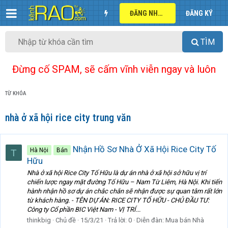
ĐĂNG NHẬP
ĐĂNG KÝ
TÌM
Đừng cố SPAM, sẽ cấm vĩnh viễn ngay và luôn
TỪ KHÓA
nhà ở xã hội rice city trung văn
Nhận Hồ Sơ Nhà Ở Xã Hội Rice City Tố
Hà Nội
Bán
T
Hữu
Nhà ở xã hội Rice City Tố Hữu là dự án nhà ở xã hội sở hữu vị trí
chiến lược ngay mặt đường Tố Hữu – Nam Từ Liêm, Hà Nội. Khi tiến
hành nhận hồ sơ dự án chắc chắn sẽ nhận được sự quan tâm rất lớn
từ khách hàng. - TÊN DỰ ÁN: RICE CITY TỐ HỮU - CHỦ ĐẦU TƯ:
Công ty Cổ phần BIC Việt Nam - VỊ TRÍ...
thinkbig
Chủ đề
15/3/21
Trả lời: 0
Diễn đàn:
Mua bán Nhà