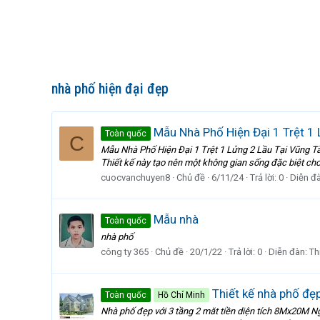
nhà phố hiện đại đẹp
Mẫu Nhà Phố Hiện Đại 1 Trệt 1 
Toàn quốc
C
Mẫu Nhà Phố Hiện Đại 1 Trệt 1 Lửng 2 Lầu Tại Vũng Tàu 
Thiết kế này tạo nên một không gian sống đặc biệt cho n
cuocvanchuyen8
Chủ đề
6/11/24
Trả lời: 0
Diễn đ
Mẫu nhà
Toàn quốc
nhà phố
công ty 365
Chủ đề
20/1/22
Trả lời: 0
Diễn đàn:
Th
Thiết kế nhà phố đẹp
Toàn quốc
Hồ Chí Minh
Nhà phố đẹp với 3 tầng 2 măt tiền diện tích 8Mx20M Ng