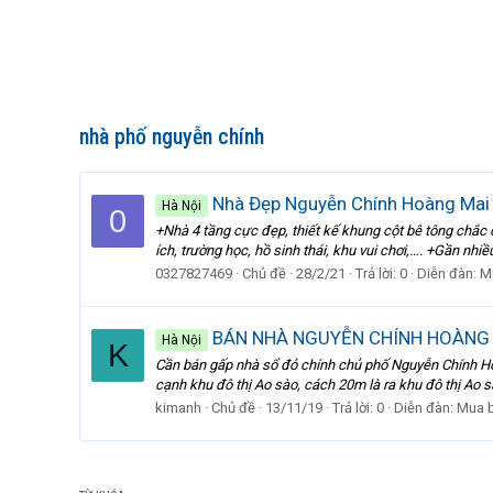
nhà phố nguyễn chính
Nhà Đẹp Nguyễn Chính Hoàng Mai 
Hà Nội
0
+Nhà 4 tầng cực đẹp, thiết kế khung cột bê tông chắc c
ích, trường học, hồ sinh thái, khu vui chơi,…. +Gần nhiề
0327827469
Chủ đề
28/2/21
Trả lời: 0
Diễn đàn:
M
BÁN NHÀ NGUYỄN CHÍNH HOÀNG MA
Hà Nội
K
Cần bán gấp nhà sổ đỏ chính chủ phố Nguyễn Chính Hoàn
cạnh khu đô thị Ao sào, cách 20m là ra khu đô thị Ao s
kimanh
Chủ đề
13/11/19
Trả lời: 0
Diễn đàn:
Mua 