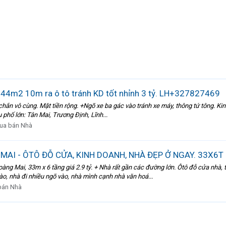
44m2 10m ra ô tô tránh KD tốt nhỉnh 3 tỷ. LH+327827469
hắn vô cùng. Mặt tiền rộng. +Ngõ xe ba gác vào tránh xe máy, thông tứ tông. Kinh
u phố lớn: Tân Mai, Trương Định, Lĩnh...
ua bán Nhà
I - ÔTÔ ĐỖ CỬA, KINH DOANH, NHÀ ĐẸP Ở NGAY. 33X6T 2
g Mai, 33m x 6 tầng giá 2.9 tỷ. + Nhà rất gần các đường lớn. Ôtô đỗ cửa nhà, t
ào, nhà đi nhiều ngõ vào, nhà mình cạnh nhà văn hoá...
bán Nhà