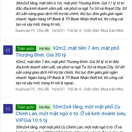
36m2x5 tầng, mặt tiền 6.1m, mặt phố Thượng Đình. Giá 11 tỷ Vị trí
đắc địa,kinh doanh sầm uất, vài phút ra ngã Tư Sở và Royal City. Sổ
đỏ sẵn sàng giao dịch Hỗ trợ tài chính, thủ tục đơn giản,giải ngân
nhanh: Ngân hàng VP Bank & TP Bank Nhận thiết kế, thi công cải
tạo và xây mới; trang trí nội...
huuhoan75
Chủ đề
16/6/21
Trả lời: 0
Diễn đàn:
Mua bán Nhà
92m2, mặt tiền 7.4m, mặt phố
Toàn quốc
Hà Nội
H
Thượng Đình. Giá 30 tỷ
92m2, mặt tiền 7.4m, mặt phố Thượng Đình. Giá 30 tỷ Vị trí đắc
địa,kinh doanh sầm uất, vài phút ra ngã Tư Sở và Royal City. Sổ đỏ
sẵn sàng giao dịch Hỗ trợ tài chính, thủ tục đơn giản,giải ngân
nhanh: Ngân hàng VP Bank & TP Bank Nhận thiết kế, thi công cải
tạo và xây mới; trang trí nội & ngoại...
huuhoan75
Chủ đề
16/6/21
Trả lời: 0
Diễn đàn:
Mua bán Nhà
50m2x4 tầng, một mặt phố Cù
Toàn quốc
Hà Nội
H
Chính Lan, một mặt ngõ ô tô. Ở và kinh doanh siêu
VIP.Giá 10.5 tỷ
50m2x4 tầng, một mặt phố Cù Chính Lan, một mặt ngõ ô tô. Ở và