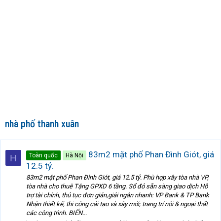
nhà phố thanh xuân
83m2 mặt phố Phan Đình Giót, giá
Toàn quốc
Hà Nội
H
12.5 tỷ.
83m2 mặt phố Phan Đình Giót, giá 12.5 tỷ. Phù hợp xây tòa nhà VP,
tòa nhà cho thuê Tặng GPXD 6 tầng. Sổ đỏ sẵn sàng giao dịch Hỗ
trợ tài chính, thủ tục đơn giản,giải ngân nhanh: VP Bank & TP Bank
Nhận thiết kế, thi công cải tạo và xây mới; trang trí nội & ngoại thất
các công trình. BIẾN...