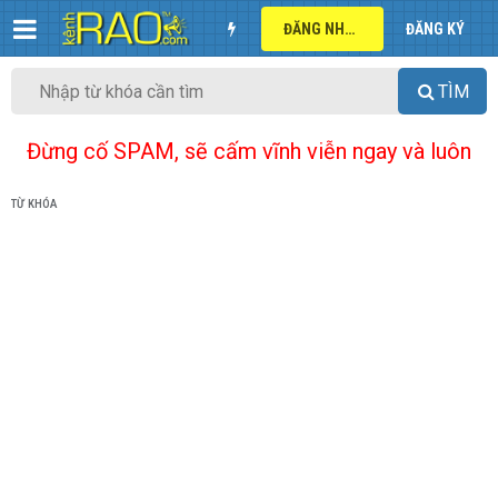
ĐĂNG NHẬP
ĐĂNG KÝ
TÌM
Đừng cố SPAM, sẽ cấm vĩnh viễn ngay và luôn
TỪ KHÓA