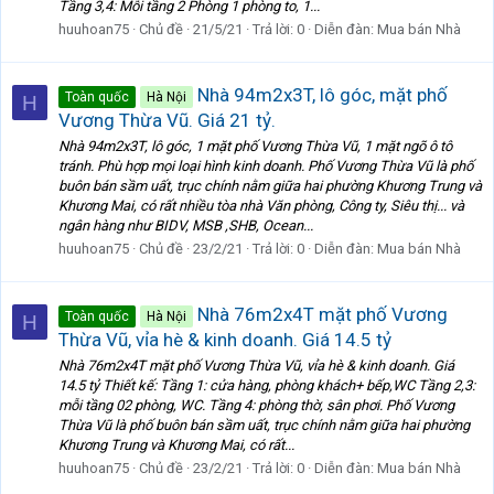
Tầng 3,4: Mỗi tầng 2 Phòng 1 phòng to, 1...
huuhoan75
Chủ đề
21/5/21
Trả lời: 0
Diễn đàn:
Mua bán Nhà
Nhà 94m2x3T, lô góc, mặt phố
Toàn quốc
Hà Nội
H
Vương Thừa Vũ. Giá 21 tỷ.
Nhà 94m2x3T, lô góc, 1 mặt phố Vương Thừa Vũ, 1 mặt ngõ ô tô
tránh. Phù hợp mọi loại hình kinh doanh. Phố Vương Thừa Vũ là phố
buôn bán sầm uất, trục chính nằm giữa hai phường Khương Trung và
Khương Mai, có rất nhiều tòa nhà Văn phòng, Công ty, Siêu thị... và
ngân hàng như BIDV, MSB ,SHB, Ocean...
huuhoan75
Chủ đề
23/2/21
Trả lời: 0
Diễn đàn:
Mua bán Nhà
Nhà 76m2x4T mặt phố Vương
Toàn quốc
Hà Nội
H
Thừa Vũ, vỉa hè & kinh doanh. Giá 14.5 tỷ
Nhà 76m2x4T mặt phố Vương Thừa Vũ, vỉa hè & kinh doanh. Giá
14.5 tỷ Thiết kế: Tầng 1: cửa hàng, phòng khách+ bếp,WC Tầng 2,3:
mỗi tầng 02 phòng, WC. Tầng 4: phòng thờ, sân phơi. Phố Vương
Thừa Vũ là phố buôn bán sầm uất, trục chính nằm giữa hai phường
Khương Trung và Khương Mai, có rất...
huuhoan75
Chủ đề
23/2/21
Trả lời: 0
Diễn đàn:
Mua bán Nhà