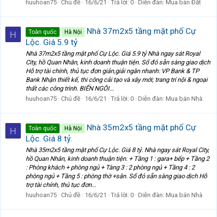
huuhoan75
Chủ đề
16/6/21
Trả lời: 0
Diễn đàn:
Mua bán Đất
Nhà 37m2x5 tầng mặt phố Cự
Toàn quốc
Hà Nội
H
Lộc. Giá 5.9 tỷ
Nhà 37m2x5 tầng mặt phố Cự Lộc. Giá 5.9 tỷ Nhà ngay sát Royal
City, hồ Quan Nhân, kinh doanh thuận tiện. Sổ đỏ sẵn sàng giao dịch
Hỗ trợ tài chính, thủ tục đơn giản,giải ngân nhanh: VP Bank & TP
Bank Nhận thiết kế, thi công cải tạo và xây mới; trang trí nội & ngoại
thất các công trình. BIẾN NGÔI...
huuhoan75
Chủ đề
16/6/21
Trả lời: 0
Diễn đàn:
Mua bán Nhà
Nhà 35m2x5 tầng mặt phố Cự
Toàn quốc
Hà Nội
H
Lộc. Giá 8 tỷ.
Nhà 35m2x5 tầng mặt phố Cự Lộc. Giá 8 tỷ. Nhà ngay sát Royal City,
hồ Quan Nhân, kinh doanh thuận tiện. + Tầng 1 : gara+ bếp + Tầng 2
: Phòng khách + phòng ngủ + Tàng 3 : 2 phòng ngủ + Tầng 4 : 2
phòng ngủ + Tầng 5 : phòng thờ +sân. Sổ đỏ sẵn sàng giao dịch Hỗ
trợ tài chính, thủ tục đơn...
huuhoan75
Chủ đề
16/6/21
Trả lời: 0
Diễn đàn:
Mua bán Nhà