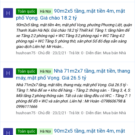
90m2x5 tầng, mặt tiền 4m, mặt
Toàn quốc
Hà Nội
H
phố Vọng. Giá chào 18.2 tỷ
90m2x5 tầng, mặt tiền 4m, mặt phố Vọng, phường Phương Liệt, quận
Thanh Xuân Hà Nội. Giá chào 18.2 tỷ Thiết kế: Tầng 1: tầng hầm để
xe Tầng 2:2 phòng ngủ + WC Tầng 3:2 phòng ngủ + WC Tầng 4:2
phòng ngủ + WC Tầng 5: phòng thờ, sân phơi Sổ đỏ đẹp sẵn sàng
giao dịch Liên hệ: Mr Hoàn...
huuhoan75
Chủ đề
23/2/21
Trả lời: 0
Diễn đàn:
Mua bán Nhà
Nhà 71m2x7 tầng, mặt tiền, thang
Toàn quốc
Hà Nội
H
máy, mặt phố Vọng. Giá 26.5 tỷ
Nhà 71m2x7 tầng, mặt tiền, thang máy, mặt phố Vọng. Giá 26.5 tỷ -
Tầng 1: Nhà để xe + kho để hàng. - Tầng 2: thông sàn. - Tầng 3, 4, 5:
Mỗi tầng 2 phòng thông sàn. Tất cả các tầng đều có WC. - Tầng 7: 1
phòng để đồ + WC và sân phơi. Liên hệ : Mr Hoàn -0798606798 &
0996111666
huuhoan75
Chủ đề
23/2/21
Trả lời: 0
Diễn đàn:
Mua bán Nhà
90m2x5 tầng, mặt tiền 4m, mặt
Toàn quốc
Hà Nội
H