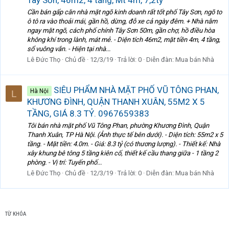
Cần bán gấp căn nhà mặt ngõ kinh doanh rất tốt phố Tây Sơn, ngõ to
ô tô ra vào thoải mái, gần hồ, dừng, đỗ xe cả ngày đêm. + Nhà nằm
ngay mặt ngõ, cách phố chính Tây Sơn 50m, gần chợ, hồ điều hòa
không khí trong lành, mát mẻ. - Diện tích 46m2, mặt tiền 4m, 4 tầng,
sổ vuông vắn. - Hiện tại nhà...
Lê Đức Thọ
Chủ đề
12/3/19
Trả lời: 0
Diễn đàn:
Mua bán Nhà
SIÊU PHẨM NHÀ MẶT PHỐ VŨ TÔNG PHAN,
Hà Nội
L
KHƯƠNG ĐÌNH, QUẬN THANH XUÂN, 55M2 X 5
TẦNG, GIÁ 8.3 TỶ. 0967659383
Tôi bán nhà mặt phố Vũ Tông Phan, phường Khương Đình, Quận
Thanh Xuân, TP Hà Nội. (Ảnh thực tế bên dưới). - Diện tích: 55m2 x 5
tầng. - Mặt tiền: 4.0m. - Giá: 8.3 tỷ (có thương lượng). - Thiết kế: Nhà
xây khung bê tông 5 tầng kiên cố, thiết kế cầu thang giữa - 1 tầng 2
phòng. - Vị trí: Tuyến phố...
Lê Đức Thọ
Chủ đề
12/3/19
Trả lời: 0
Diễn đàn:
Mua bán Nhà
TỪ KHÓA