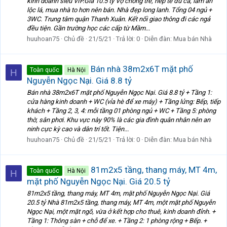
kinh doanh siêu VIP.Giá 10.5 tỷ Vợ chồng trẻ, nếp tẻ đủ cả, làm ăn
lộc lá, mua nhà to hơn nên bán. Nhà đẹp long lanh. Tổng 04 ngủ +
3WC. Trung tâm quận Thanh Xuân. Kết nối giao thông đi các ngả
đều tiện. Gần trường học các cấp từ Mầm...
huuhoan75
Chủ đề
21/5/21
Trả lời: 0
Diễn đàn:
Mua bán Nhà
Bán nhà 38m2x6T mặt phố
Toàn quốc
Hà Nội
H
Nguyễn Ngọc Nại. Giá 8.8 tỷ
Bán nhà 38m2x6T mặt phố Nguyễn Ngọc Nại. Giá 8.8 tỷ + Tầng 1:
cửa hàng kinh doanh + WC (vỉa hè để xe máy) + Tầng lửng: Bếp, tiếp
khách + Tầng 2, 3, 4: mỗi tầng 01 phòng ngủ + WC + Tầng 5: phòng
thờ, sân phơi. Khu vực này 90% là các gia đình quân nhân nên an
ninh cực kỳ cao và dân trí tốt. Tiện...
huuhoan75
Chủ đề
21/5/21
Trả lời: 0
Diễn đàn:
Mua bán Nhà
81m2x5 tầng, thang máy, MT 4m,
Toàn quốc
Hà Nội
H
mặt phố Nguyễn Ngọc Nại. Giá 20.5 tỷ
81m2x5 tầng, thang máy, MT 4m, mặt phố Nguyễn Ngọc Nại. Giá
20.5 tỷ Nhà 81m2x5 tầng, thang máy, MT 4m, một mặt phố Nguyễn
Ngọc Nại, một mặt ngõ, vừa ở kết hợp cho thuê, kinh doanh đỉnh. +
Tầng 1: Thông sàn + chỗ để xe. + Tầng 2: 1 phòng rộng + Bếp. +