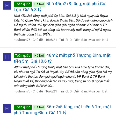
Nhà 45m2x3 tầng, mặt phố Cự
Toàn quốc
Hà Nội
H
Lộc. Giá 6.3 tỷ
Nhà 45m2x3 tầng, mặt phố Cự Lộc. Giá 6.3 tỷ Nhà ngay sát Royal
City, hồ Quan Nhân, kinh doanh thuận tiện. Sổ đỏ sẵn sàng giao dịch
Hỗ trợ tài chính, thủ tục đơn giản,giải ngân nhanh: VP Bank & TP
Bank Nhận thiết kế, thi công cải tạo và xây mới; trang trí nội & ngoại
thất các công trình. BIẾN...
huuhoan75
Chủ đề
16/6/21
Trả lời: 0
Diễn đàn:
Mua bán Nhà
48m2 mặt phố Thượng Đình, mặt
Toàn quốc
Hà Nội
H
tiền 5m. Giá 10.6 tỷ
48m2 mặt phố Thượng Đình, mặt tiền 5m. Giá 10.6 tỷ Vị trí đắc địa,
vài phút ra ngã Tư Sở và Royal City. Sổ đỏ sẵn sàng giao dịch Hỗ trợ
tài chính, thủ tục đơn giản,giải ngân nhanh: VP Bank & TP Bank
Nhận thiết kế, thi công cải tạo và xây mới; trang trí nội & ngoại thất
các công trình. BIẾN NGÔI...
huuhoan75
Chủ đề
16/6/21
Trả lời: 0
Diễn đàn:
Mua bán Đất
36m2x5 tầng, mặt tiền 6.1m, mặt
Toàn quốc
Hà Nội
H
phố Thượng Đình. Giá 11 tỷ