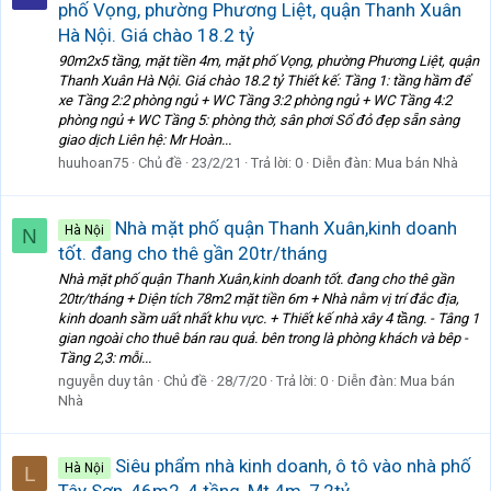
phố Vọng, phường Phương Liệt, quận Thanh Xuân
Hà Nội. Giá chào 18.2 tỷ
90m2x5 tầng, mặt tiền 4m, mặt phố Vọng, phường Phương Liệt, quận
Thanh Xuân Hà Nội. Giá chào 18.2 tỷ Thiết kế: Tầng 1: tầng hầm để
xe Tầng 2:2 phòng ngủ + WC Tầng 3:2 phòng ngủ + WC Tầng 4:2
phòng ngủ + WC Tầng 5: phòng thờ, sân phơi Sổ đỏ đẹp sẵn sàng
giao dịch Liên hệ: Mr Hoàn...
huuhoan75
Chủ đề
23/2/21
Trả lời: 0
Diễn đàn:
Mua bán Nhà
Nhà mặt phố quận Thanh Xuân,kinh doanh
Hà Nội
N
tốt. đang cho thê gần 20tr/tháng
Nhà mặt phố quận Thanh Xuân,kinh doanh tốt. đang cho thê gần
20tr/tháng + Diện tích 78m2 mặt tiền 6m + Nhà nằm vị trí đắc địa,
kinh doanh sầm uất nhất khu vực. + Thiết kế nhà xây 4 tầng. - Tâng 1
gian ngoài cho thuê bán rau quả. bên trong là phòng khách và bêp -
Tầng 2,3: mỗi...
nguyễn duy tân
Chủ đề
28/7/20
Trả lời: 0
Diễn đàn:
Mua bán
Nhà
Siêu phẩm nhà kinh doanh, ô tô vào nhà phố
Hà Nội
L
Tây Sơn, 46m2, 4 tầng, Mt 4m, 7,2tỷ