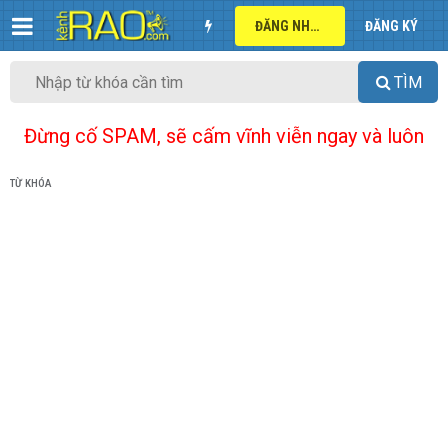
ĐĂNG NHẬP
ĐĂNG KÝ
TÌM
Đừng cố SPAM, sẽ cấm vĩnh viễn ngay và luôn
TỪ KHÓA