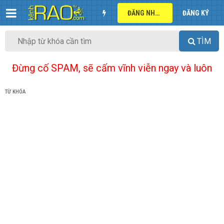
ĐĂNG NHẬP
ĐĂNG KÝ
TÌM
Đừng cố SPAM, sẽ cấm vĩnh viễn ngay và luôn
TỪ KHÓA