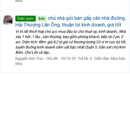
Nhà
chủ nhà gửi bán gấp căn nhà đường
Toàn quốc
Bán
Hải Thượng Lãn Ông, thuận lợi kinh doanh, giá tốt
Vi trí rất thích hơp cho a/c mua đầu tư cho thuê vp, kinh doanh,. Nhà
xây 1 trệt ,1 lầu , sân thượng. bao gồm phòng khách, bếp và 2 pn, 2
wc. Diện tích: 48m. giá 4,2 tỷ giá có thương lượng Có vị trí cực kỳ tốt,
tuyến đường kinh doanh sầm uất bậc nhất Quận 5. Gần sát chợ Kim
Biên, Chợ Lớn và tập...
Nguyễn Kim Trúc
Chủ đề
19/12/19
Trả lời: 0
Diễn đàn:
Mua bán
Nhà