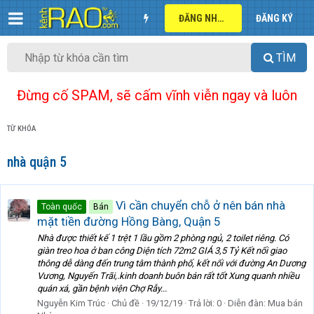
ĐĂNG NHẬP
ĐĂNG KÝ
TÌM
Đừng cố SPAM, sẽ cấm vĩnh viễn ngay và luôn
TỪ KHÓA
nhà quận 5
Vì cần chuyển chỗ ở nên bán nhà
Toàn quốc
Bán
mặt tiền đường Hồng Bàng, Quận 5
Nhà được thiết kế 1 trệt 1 lầu gồm 2 phòng ngủ, 2 toilet riêng. Có
giàn treo hoa ở ban công Diện tích 72m2 GIÁ 3,5 Tỷ Kết nối giao
thông dễ dàng đến trung tâm thành phố, kết nối với đường An Dương
Vương, Nguyến Trãi,.kinh doanh buôn bán rất tốt Xung quanh nhiều
quán xá, gần bệnh viện Chợ Rẫy...
Nguyễn Kim Trúc
Chủ đề
19/12/19
Trả lời: 0
Diễn đàn:
Mua bán