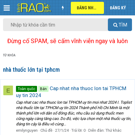
ĐĂNG NHẬP
ĐĂNG KÝ
TÌM
Đừng cố SPAM, sẽ cấm vĩnh viễn ngay và luôn
TỪ KHÓA
nhà thuốc lớn tại tphcm
Cap nhat nha thuoc lon tai TPHCM
Toàn quốc
Bán
E
uy tin 2024
Cap nhat cac nha thuoc lon tai TPHCM uy tin moi nhat 2024 I. Toplist
nhà thuốc lớn tại TPHCM uy tín 2024 Thành phố Hồ Chí Minh là một
thành phố lớn với dân số đông đúc, nhu cầu sử dụng thuốc men
cũng ngày càng tăng cao. Do đó, việc lựa chọn một nhà thuốc uy tín,
đáng tin cậy là điều vô cùng...
emilynguyen
Chủ đề
27/1/24
Trả lời: 0
Diễn đàn:
Thứ khác