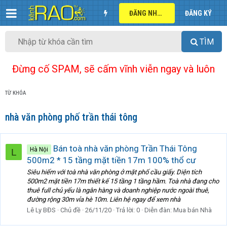
ĐĂNG NHẬP
ĐĂNG KÝ
TÌM
Đừng cố SPAM, sẽ cấm vĩnh viễn ngay và luôn
TỪ KHÓA
nhà văn phòng phố trần thái tông
Bán toà nhà văn phòng Trần Thái Tông
Hà Nội
L
500m2 * 15 tầng mặt tiền 17m 100% thổ cư
Siêu hiếm với toà nhà văn phòng ở mặt phố cầu giấy. Diện tích
500m2 mặt tiền 17m thiết kế 15 tầng 1 tầng hầm. Toà nhà đang cho
thuê full chủ yếu là ngân hàng và doanh nghiệp nước ngoài thuê,
đường rộng 30m vỉa hè 10m. Liên hệ ngay để xem nhà
Lê Ly BĐS
Chủ đề
26/11/20
Trả lời: 0
Diễn đàn:
Mua bán Nhà